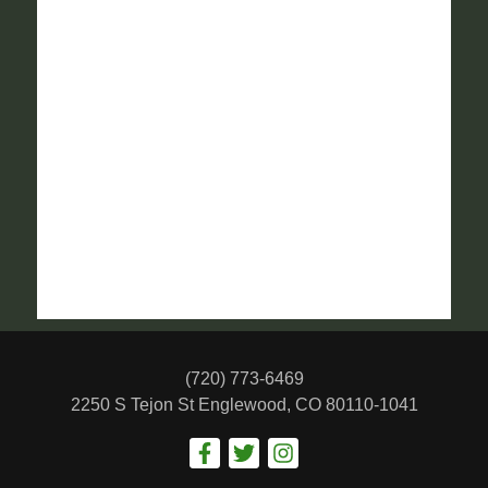
(720) 773-6469
2250 S Tejon St
Englewood, CO 80110-1041