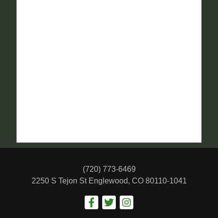
(720) 773-6469
2250 S Tejon St
Englewood, CO 80110-1041