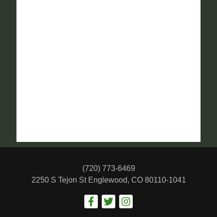
(720) 773-6469
2250 S Tejon St
Englewood, CO 80110-1041