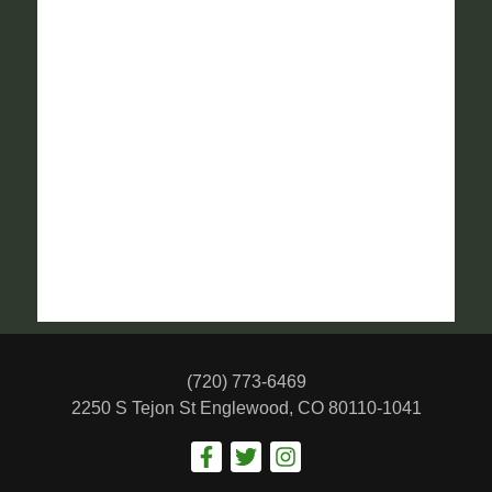
(720) 773-6469
2250 S Tejon St
Englewood, CO 80110-1041