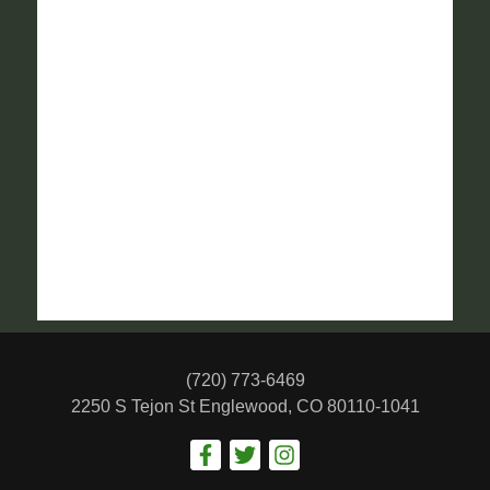
(720) 773-6469
2250 S Tejon St
Englewood, CO 80110-1041