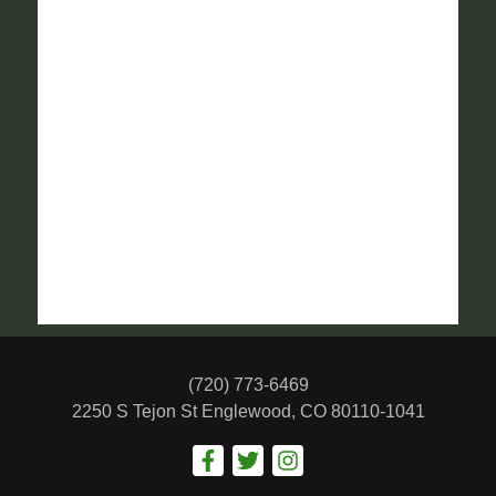
(720) 773-6469
2250 S Tejon St
Englewood, CO 80110-1041