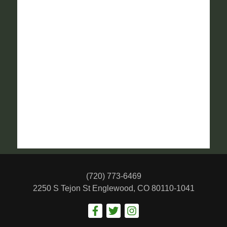
(720) 773-6469
2250 S Tejon St
Englewood, CO 80110-1041