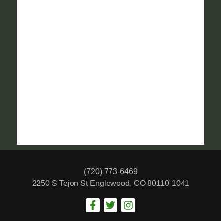
(720) 773-6469
2250 S Tejon St
Englewood, CO 80110-1041