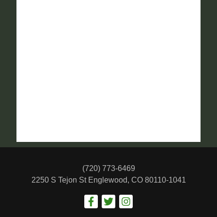
(720) 773-6469
2250 S Tejon St
Englewood, CO 80110-1041