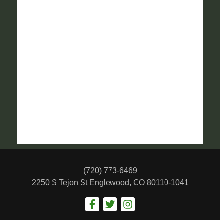
(720) 773-6469
2250 S Tejon St
Englewood, CO 80110-1041