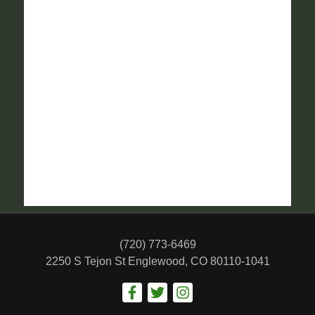
(720) 773-6469
2250 S Tejon St
Englewood, CO 80110-1041