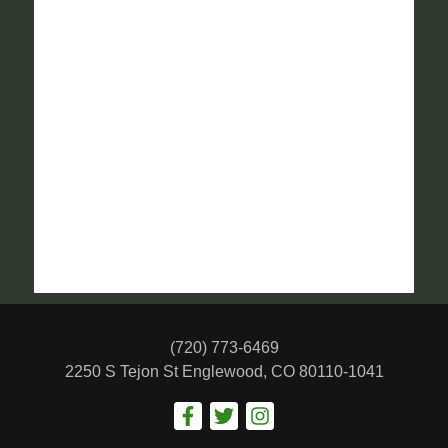
(720) 773-6469
2250 S Tejon St
Englewood, CO 80110-1041