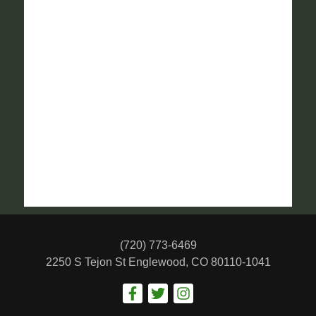
(720) 773-6469
2250 S Tejon St
Englewood, CO 80110-1041