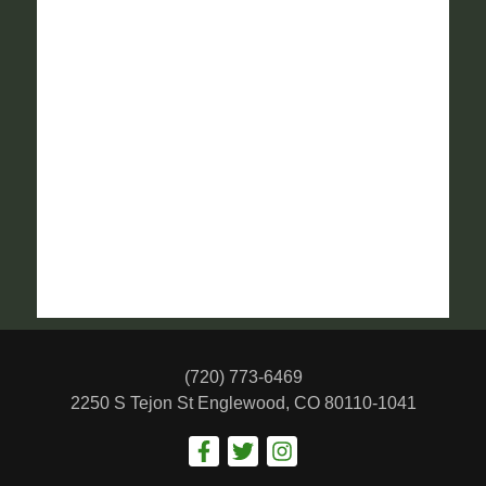
(720) 773-6469
2250 S Tejon St
Englewood, CO 80110-1041