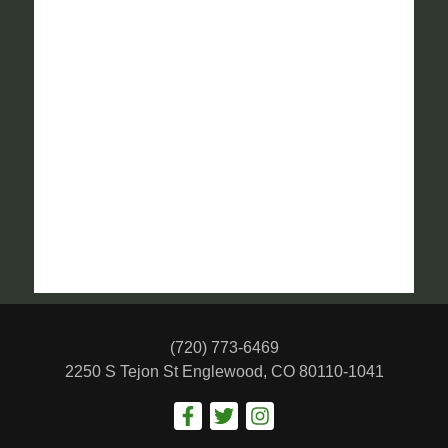
(720) 773-6469
2250 S Tejon St
Englewood, CO 80110-1041