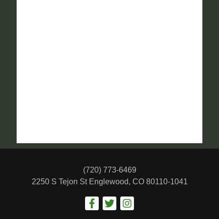
(720) 773-6469
2250 S Tejon St
Englewood, CO 80110-1041