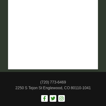
(720) 773-6469
2250 S Tejon St
Englewood, CO 80110-1041