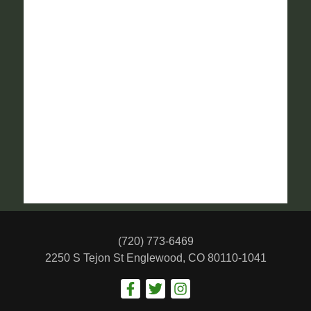
(720) 773-6469
2250 S Tejon St
Englewood, CO 80110-1041