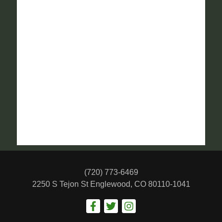
(720) 773-6469
2250 S Tejon St
Englewood, CO 80110-1041