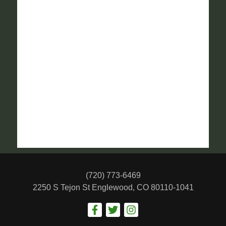
(720) 773-6469
2250 S Tejon St
Englewood, CO 80110-1041