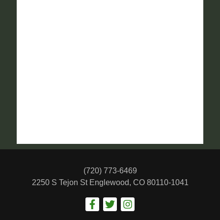
(720) 773-6469
2250 S Tejon St
Englewood, CO 80110-1041