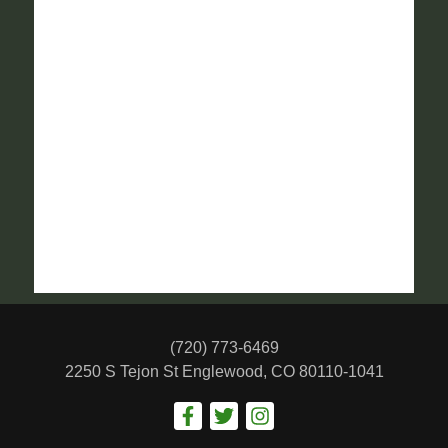
(720) 773-6469
2250 S Tejon St
Englewood, CO 80110-1041