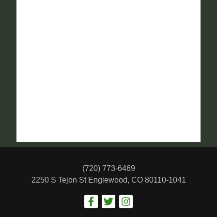
(720) 773-6469
2250 S Tejon St
Englewood, CO 80110-1041