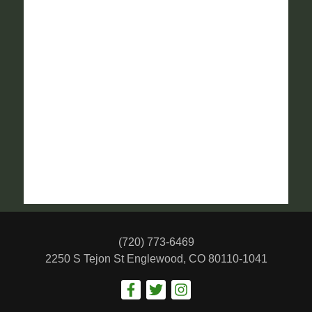
(720) 773-6469
2250 S Tejon St
Englewood, CO 80110-1041